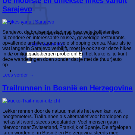
De mooiste en uniekste hikes vanuit
Sarajevo
Sarajevo, de bruisende stad met haar vele koffietentjes,
Geen producten in de winkelwagen.
bijzondere en interessante musea, geweldige restaurants,
opvallende architectuur en vele shopping centra. Maar als je
Terug naar winkel
wat langer in Sarajevo verblijft, moet je ook zeker deze hikes
Zoeken
in de omliggende bergen proberen! En het leuke is, je kunt
naar:
deze wandelingen doen zonder dat je met de (huur)auto
op…
Lees verder
→
Trailrunnen in Bosnië en Herzegovina
Lekker rennen door de natuur, met als het even kan, wat
hoogtemeters. Trailrunnen als alternatief voor hardlopen op
het asfalt wordt steeds populairder. Veel mensen gaan
hiervoor naar Zwitserland, Frankrijk of Spanje. De afgelopen
jaren worden er in Bosnië en Herzegovina steeds meer