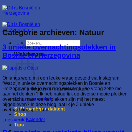
Ga
naar
inhoud
Categorie archieven:
Natuur
Zoeken
3 unieke overnachtingsplekken in
naar:
Bosnië en Herzegovina
Winkelwagen
Onlangs werd mij een leuke vraag gesteld via Instagram.
“Wat zijn unieke overnachtingsplekken in Bosnië en
Herzegovina die je niet mag missen?” Die vraag zette me
Geen producten in de winkelwagen.
aan het denken ? Ik heb natuurlijk op diverse mooie plekken
Terug naar winkel
overnacht, maar welke plekken zijn mij het meest
bijgebleven? In deze blog laat ik je 3 unieke
SUV roadtrip + daktent
overnachtingsplekken…
Shop
Kalender
Lees verder
→
Tips